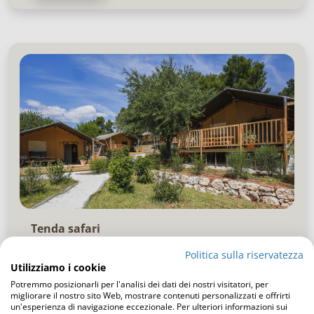
Tenda safari
Politica sulla riservatezza
Utilizziamo i cookie
Scoprite le tende da safari di Outstanding Volete
Potremmo posizionarli per l'analisi dei dati dei nostri visitatori, per
acquistare tende da safari professionali, resistenti e
migliorare il nostro sito Web, mostrare contenuti personalizzati e offrirti
belle? Da Outstanding troverete sicuramente...
un'esperienza di navigazione eccezionale. Per ulteriori informazioni sui