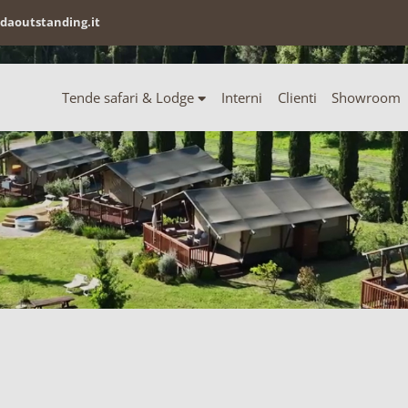
daoutstanding.it
Tende safari & Lodge
Interni
Clienti
Showroom