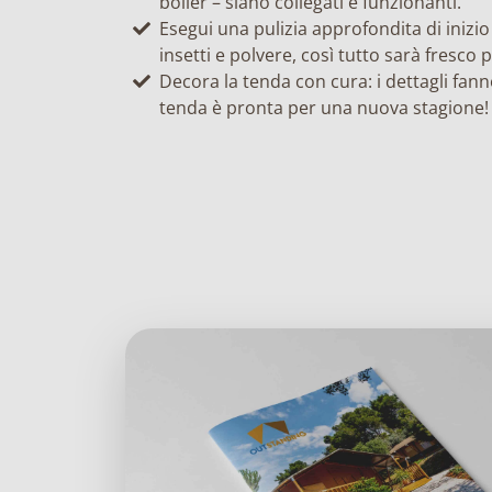
boiler – siano collegati e funzionanti.
Esegui una pulizia approfondita di inizi
insetti e polvere, così tutto sarà fresco p
Decora la tenda con cura: i dettagli fann
tenda è pronta per una nuova stagione!