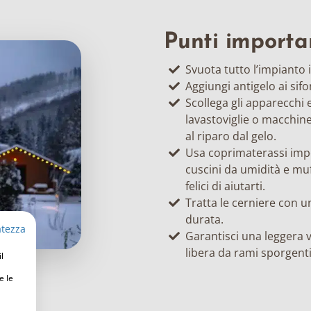
Punti importa
Svuota tutto l’impianto id
Aggiungi antigelo ai sif
Scollega gli apparecchi 
lavastoviglie o macchine
al riparo dal gelo.
Usa coprimaterassi imp
cuscini da umidità e muf
felici di aiutarti.
Tratta le cerniere con u
durata.
atezza
Garantisci una leggera v
libera da rami sporgenti
l
e le