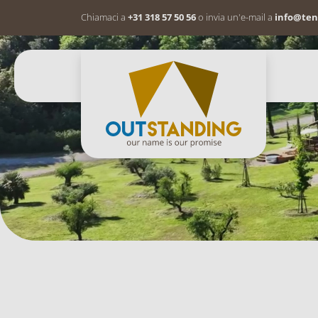
Chiamaci a
+31 318 57 50 56
o invia un'e-mail a
info@ten